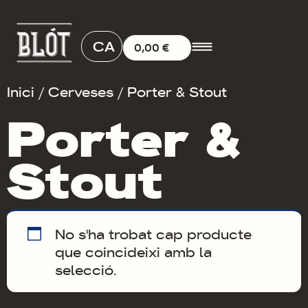
CA
0,00
€
Inici
/
Cerveses
/ Porter & Stout
Porter &
Stout
No s'ha trobat cap producte
que coincideixi amb la
selecció.