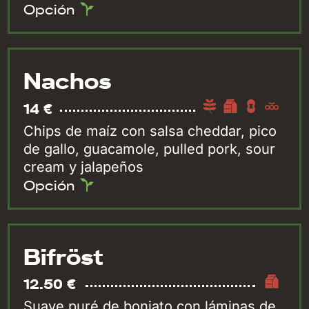
Opción
Nachos
14 €
Chips de maíz con salsa cheddar, pico
de gallo, guacamole, pulled pork, sour
cream y jalapeños
Opción
Bifröst
12.50 €
Suave puré de boniato con láminas de