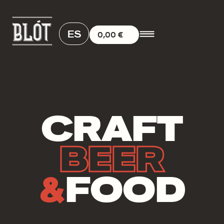
ES
0,00
€
CRAFT
BEER
&
FOOD