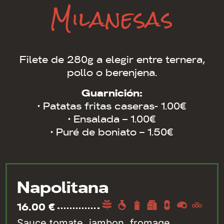
Milanesas
Filete de 280g a elegir entre ternera,
pollo o berenjena.
Guarnición:
· Patatas fritas caseras- 1.00€
· Ensalada – 1.00€
· Puré de boniato – 1.50€
Napolitana
16.00 €
Sauce tomate, jambon, fromage