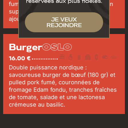
réservées aux plus fidèles.
fumée spéciale maison. Demandez un
supplément de sauce cheddar pour
JE VEUX
ajouter à cette bombe.
REJOINDRE
OSLO
Burger
16.00 €
Double puissance nordique :
savoureuse burger de bœuf (180 gr) et
pulled pork fumé, couronnées de
fromage Edam fondu, tranches fraîches
de tomate, salade et une lactonesa
crémeuse au basilic.