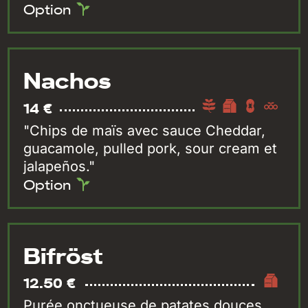
Option
Nachos
14 €
"Chips de maïs avec sauce Cheddar,
guacamole, pulled pork, sour cream et
jalapeños."
Option
Bifröst
12.50 €
Purée onctueuse de patates douces,