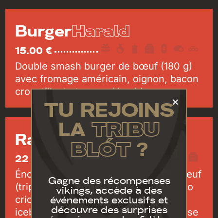
Harald
Burger
15.00 €
Double smash burger de bœuf (180 g)
avec fromage américain, oignon, bacon
croustillant et sauce Harald.
TU REJOINS
LA
TRIBU
Ragnarok
BLÓT
?
22 €
Énorme hamburger avec 270 g de bœuf
Gagne des récompenses
(triple smash), fromage edam, chorizo
vikings, accède à des
événements exclusifs et
criollo, oignon croustillant, laitue
découvre des surprises
iceberg, poivrons grillés et mayonnaise