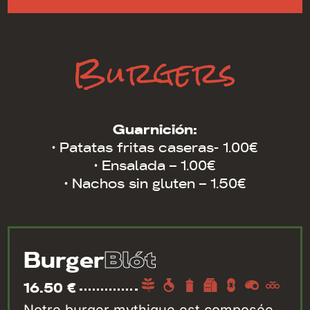
Burgers
Guarnición:
· Patatas fritas caseras- 1.00€
· Ensalada – 1.00€
· Nachos sin gluten – 1.50€
Blót
Burger
16.50 €
Notre burger mythique est composée