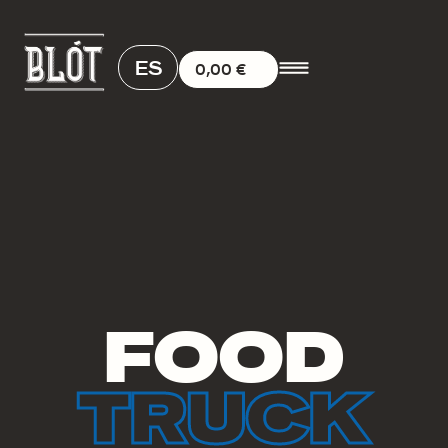
ES
0,00
€
FOOD
TRUCK